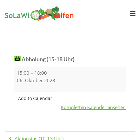
Skip
to
content
Abholung (15-18 Uhr)
Abholung
15:00
–
18:00
(15-
06. Oktober 2023
18
Uhr)
Add to Calendar
Kompletten Kalender ansehen
Beitragsnavigation
Aktionstag (10-13 Uhr)