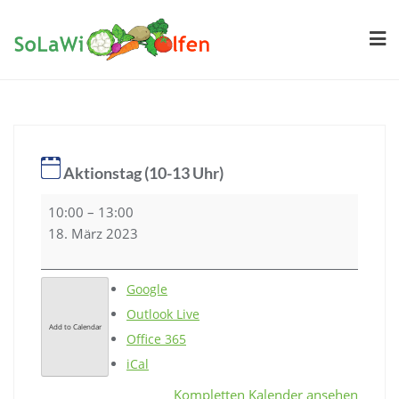
Skip
to
content
Aktionstag (10-13 Uhr)
Aktionstag
10:00
–
13:00
(10-
18. März 2023
13
Uhr)
Google
Outlook Live
Add to Calendar
Office 365
iCal
Kompletten Kalender ansehen