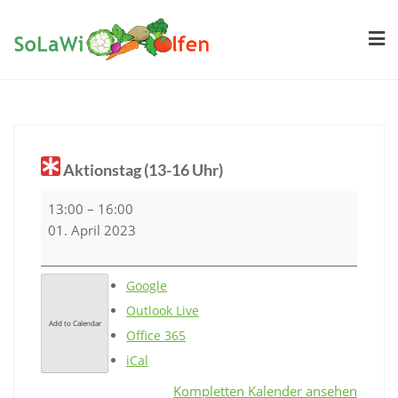
Skip
to
content
Aktionstag (13-16 Uhr)
Aktionstag
13:00
–
16:00
(13-
01. April 2023
16
Uhr)
Google
Outlook Live
Add to Calendar
Office 365
iCal
Kompletten Kalender ansehen