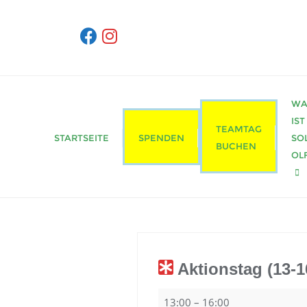
Skip
to
content
WA
IST
TEAMTAG
STARTSEITE
SPENDEN
SO
BUCHEN
OL
Aktionstag (13-1
Aktionstag
13:00
–
16:00