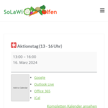
Skip
to
content
Aktionstag (13 - 16 Uhr)
Aktionstag
13:00
–
16:00
(13
16. März 2024
-
16
Google
Uhr)
Outlook Live
Add to Calendar
Office 365
iCal
Kompletten Kalender ansehen