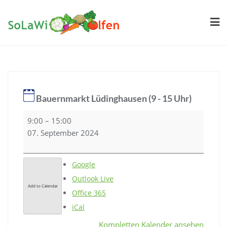
Skip
to
content
Bauernmarkt Lüdinghausen (9 - 15 Uhr)
Bauernmarkt
9:00
–
15:00
Lüdinghausen
07. September 2024
(9
-
Google
15
Outlook Live
Uhr)
Add to Calendar
Office 365
iCal
Kompletten Kalender ansehen