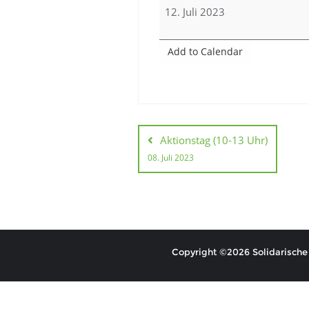
after-
12. Juli 2023
work
(17
Add to Calendar
-
20
Uhr)
Beitragsnaviga
Aktionstag (10-13 Uhr)
08. Juli 2023
Copyright ©2026 Solidarische 