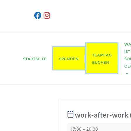
Skip
to
content
WA
IST
TEAMTAG
STARTSEITE
SPENDEN
SO
BUCHEN
OL
work-after-work (
work-
17:00
–
20:00